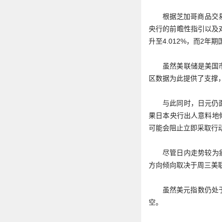
根据芝加哥商品交
央行的前瞻性指引以及
升至4.012%，而2年
虽然美联储是美国
区数据为此提供了支撑，
与此同时，日元仍
果日本央行出人意料地
可能会阻止立即采取行
尽管日内走势较为疲
方向倾向取决于周三美
虽然美元指数仍处于
空。